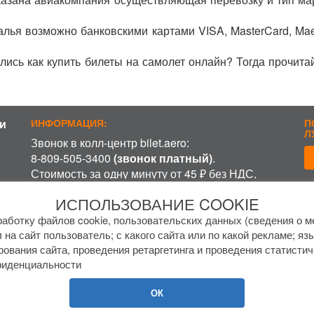
алья возможно банковскими картами VISA, MasterCard, Ma
лись как купить билеты на самолет онлайн? Тогда прочита
и
ИНФОРМАЦИЯ:
П
Л
Звонок в колл-центр bilet.aero:
8-809-505-3400
(звонок платный)
.
Стоимость за одну минуту от 45 ₽ без НДС,
включая время ожидания разговора с
П
ИСПОЛЬЗОВАНИЕ COOKIE
оператором, в зависимости от региона и
оператора связи.
аботку файлов cookie, пользовательских данных (сведения о ме
 на сайт пользователь; с какого сайта или по какой рекламе; яз
График работы колл-центра:
рования сайта, проведения ретаргетинга и проведения статистич
пн-пт с
7 до 17 МСК
фиденциальности
сб-вс с
8 до 15 МСК
.
ОК
Помощь