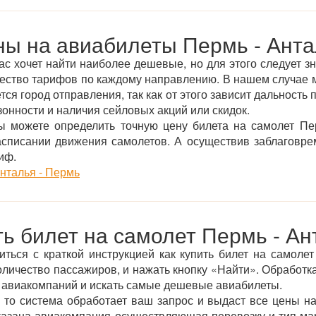
ы на авиабилеты Пермь - Анта
ас хочет найти наиболее дешевые, но для этого следует зн
жество тарифов по каждому направлению. В нашем случае 
ся город отправления, так как от этого зависит дальность 
онности и наличия сейловых акций или скидок.
 можете определить точную цену билета на самолет Пе
асписании движения самолетов. А осуществив заблаговре
иф.
нталья - Пермь
ть билет на самолет Пермь - Ан
ться с краткой инструкцией как купить билет на самоле
оличество пассажиров, и нажать кнопку «Найти». Обработка
 авиакомпаний и искать самые дешевые авиабилеты.
 то система обработает ваш запрос и выдаст все цены на
указана авиакомпания осуществляющая перевозку и тип ма