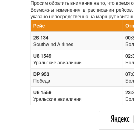
Просим обратить внимание на то, что время 
Возможны изменения в расписании рейсов. 
указано непосредственно на маршрут-квитан
Рейс
От
2S 134
00:
Southwind Airlines
Бол
U6 1549
02:
Уральские авиалинии
Бол
DP 953
07:
Победа
Бол
U6 1559
23:
Уральские авиалинии
Бол