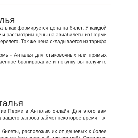
лья
ать как формируется цена на билет. У каждой
мы рассмотрим цены на авиабилеты из Перми
перелета. Так же цена складывается из тарифа
рмь - Анталья для стыковочных или прямых
менное бронирование и покупку вы получите
талья
т из Перми в Анталью онлайн. Для этого вам
 вашего запроса займет некоторое время, т.к.
 билеты, расположив их от дешевых к более
ршрута (стыковочный или прямой). Останется