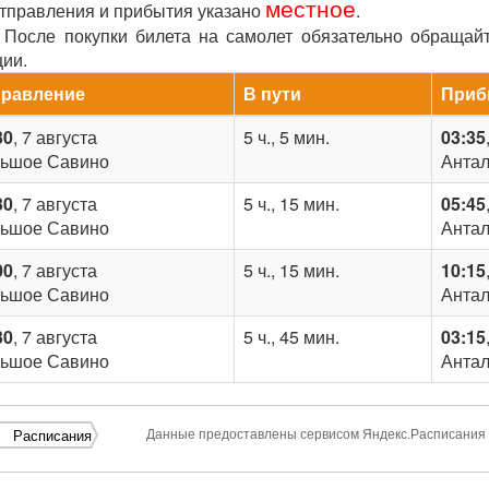
местное
отправления и прибытия указано
.
После покупки билета на самолет обязательно обращай
ции.
правление
В пути
Приб
30
, 7 августа
5 ч., 5 мин.
03:35
ьшое Савино
Анта
30
, 7 августа
5 ч., 15 мин.
05:45
ьшое Савино
Анта
00
, 7 августа
5 ч., 15 мин.
10:15
ьшое Савино
Анта
30
, 7 августа
5 ч., 45 мин.
03:15
ьшое Савино
Анта
Данные предоставлены сервисом Яндекс.Расписания
Расписания