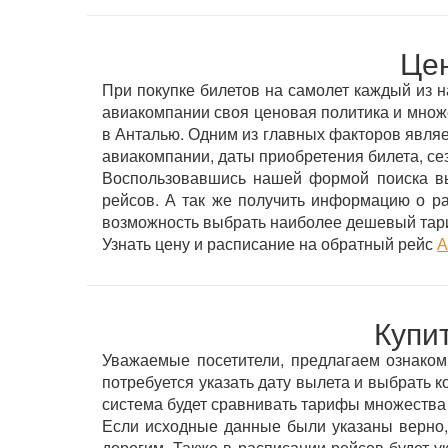
Цен
При покупке билетов на самолет каждый из н
авиакомпании своя ценовая политика и мно
в Анталью. Одним из главных факторов являет
авиакомпании, даты приобретения билета, сез
Воспользовавшись нашей формой поиска вы
рейсов. А так же получить информацию о р
возможность выбрать наиболее дешевый тар
Узнать цену и расписание на обратный рейс
А
Купи
Уважаемые посетители, предлагаем ознакоми
потребуется указать дату вылета и выбрать к
система будет сравнивать тарифы множества
Если исходные данные были указаны верно,
дорогим. Также в расписании рейсов будет 