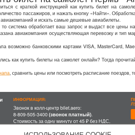
иться с краткой инструкцией как купить билет на самол
оличество пассажиров, и нажать кнопку «Найти». Обработка
 авиакомпаний и искать самые дешевые авиабилеты.
 то система обработает ваш запрос и выдаст все цены на
указана авиакомпания осуществляющая перевозку и тип ма
апа возможно банковскими картами VISA, MasterCard, Mae
лись как купить билеты на самолет онлайн? Тогда прочита
напа
, сравнить цены или посмотреть расписание поездов, 
и
ИНФОРМАЦИЯ:
П
Л
Звонок в колл-центр bilet.aero:
8-809-505-3400
(звонок платный)
.
Стоимость за одну минуту от 45 ₽ без НДС,
включая время ожидания разговора с
П
ИСПОЛЬЗОВАНИЕ COOKIE
оператором, в зависимости от региона и