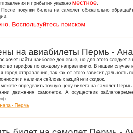
местное
отправления и прибытия указано
.
После покупки билета на самолет обязательно обращай
ции.
ено. Воспользуйтесь поиском
ны на авиабилеты Пермь - Ан
ас хочет найти наиболее дешевые, но для этого следует зн
жество тарифов по каждому направлению. В нашем случае 
 город отправления, так как от этого зависит дальность 
онности и наличия сейловых акций или скидок.
ожете определить точную цену билета на самолет Пермь 
нии движения самолетов. А осуществив заблаговреме
иф.
напа - Пермь
ить билет на самолет Пермь - А