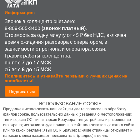
Информация:
Звонок в колл-центр bilet.aero:
8-809-505-3400
(звонок платный)
.
Стоимость за одну минуту от 45 ₽ без НДС, включая
время ожидания разговора с оператором, в
зависимости от региона и оператора связи.
График работы колл-центра:
пн-пт с
7 до 17 МСК
сб-вс с
8 до 15 МСК
.
Подпишитесь и узнавайте первыми о лучших ценах на
авиабилеты!
Подписаться
ИСПОЛЬЗОВАНИЕ COOKIE
Присоединиться:
Продолжая использовать наш сайт, вы даете согласие на обработку
файлов cookie, пользовательских данных (сведения о местоположении;
тип и версия ОС; тип и версия Браузера; тип устройства и разрешение
его экрана; источник откуда пришел на сайт пользователь; с какого сайта
или по какой рекламе; язык ОС и Браузера; какие страницы открывает и
на какие кнопки нажимает пользователь; ip-адрес) в целях