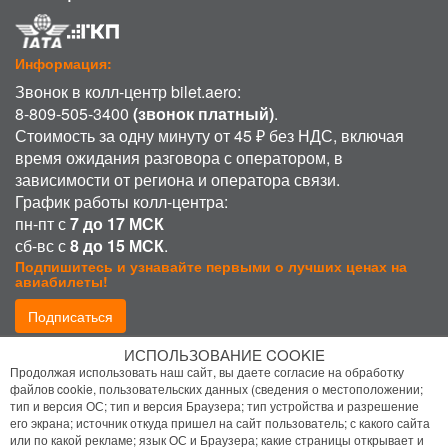
Информация:
Звонок в колл-центр bilet.aero:
8-809-505-3400
(звонок платный)
.
Стоимость за одну минуту от 45 ₽ без НДС, включая
время ожидания разговора с оператором, в
зависимости от региона и оператора связи.
График работы колл-центра:
пн-пт с
7 до 17 МСК
сб-вс с
8 до 15 МСК
.
Подпишитесь и узнавайте первыми о лучших ценах на
авиабилеты!
Подписаться
ИСПОЛЬЗОВАНИЕ COOKIE
Присоединиться:
Продолжая использовать наш сайт, вы даете согласие на обработку
файлов cookie, пользовательских данных (сведения о местоположении;
тип и версия ОС; тип и версия Браузера; тип устройства и разрешение
его экрана; источник откуда пришел на сайт пользователь; с какого сайта
или по какой рекламе; язык ОС и Браузера; какие страницы открывает и