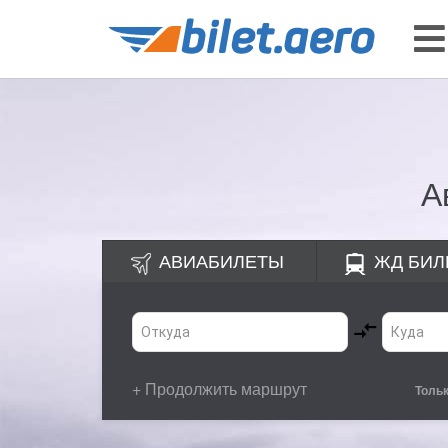
А
АВИАБИЛЕТЫ
ЖД
БИЛ
+ Продолжить маршрут
Толь