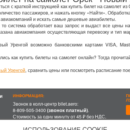
ся с краткой инструкцией как купить билет на самолет из
оличество пассажиров, и нажать кнопку «Найти». Обработка
 авиакомпаний и искать самые дешевые авиабилеты.
 то система обработает ваш запрос и выдаст все цены на
указана авиакомпания осуществляющая перевозку и тип ма
вый Уренгой возможно банковскими картами VISA, Mast
лись как купить билеты на самолет онлайн? Тогда прочита
вый Уренгой
, сравнить цены или посмотреть расписание по
и
ИНФОРМАЦИЯ:
П
Л
Звонок в колл-центр bilet.aero:
8-809-505-3400
(звонок платный)
.
Стоимость за одну минуту от 45 ₽ без НДС,
включая время ожидания разговора с
П
ИСПОЛЬЗОВАНИЕ COOKIE
оператором, в зависимости от региона и