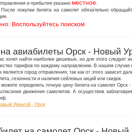
местное
отправления и прибытия указано
.
После покупки билета на самолет обязательно обращай
ции.
ено. Воспользуйтесь поиском
на авиабилеты Орск - Новый У
ас хочет найти наиболее дешевые, но для этого следует зн
жество тарифов по каждому направлению. В нашем случае 
является город отправления, так как от этого зависит дал
ета, сезонности и наличия сейловых акций или скидок.
можете определить точную цену билета на самолет Орск -
асписании движения самолетов. А осуществив заблаговре
иф.
овый Уренгой - Орск
билет на самолет Орск - Новый