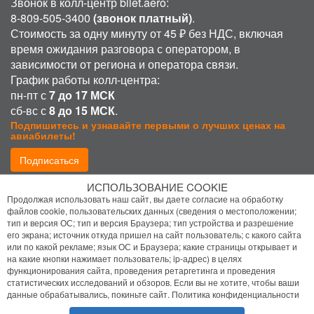
Звонок в колл-центр bilet.aero:
8-809-505-3400
(звонок платный)
.
Стоимость за одну минуту от 45 ₽ без НДС, включая
время ожидания разговора с оператором, в
зависимости от региона и оператора связи.
График работы колл-центра:
пн-пт с
7 до 17 МСК
сб-вс с
8 до 15 МСК
.
Подпишитесь и узнавайте первыми о лучших ценах на
авиабилеты!
Подписаться
ИСПОЛЬЗОВАНИЕ COOKIE
Присоединиться:
Продолжая использовать наш сайт, вы даете согласие на обработку
файлов cookie, пользовательских данных (сведения о местоположении;
тип и версия ОС; тип и версия Браузера; тип устройства и разрешение
его экрана; источник откуда пришел на сайт пользователь; с какого сайта
или по какой рекламе; язык ОС и Браузера; какие страницы открывает и
на какие кнопки нажимает пользователь; ip-адрес) в целях
функционирования сайта, проведения ретаргетинга и проведения
статистических исследований и обзоров. Если вы не хотите, чтобы ваши
Политика конфиденциальности
данные обрабатывались, покиньте сайт.
Политика конфиденциальности
Помощь