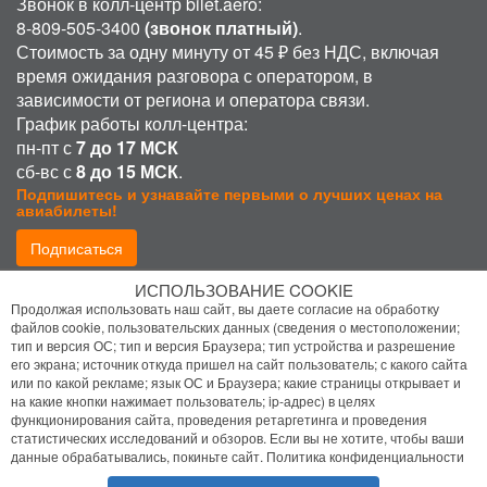
Звонок в колл-центр bilet.aero:
8-809-505-3400
(звонок платный)
.
Стоимость за одну минуту от 45 ₽ без НДС, включая
время ожидания разговора с оператором, в
зависимости от региона и оператора связи.
График работы колл-центра:
пн-пт с
7 до 17 МСК
сб-вс с
8 до 15 МСК
.
Подпишитесь и узнавайте первыми о лучших ценах на
авиабилеты!
Подписаться
ИСПОЛЬЗОВАНИЕ COOKIE
Присоединиться:
Продолжая использовать наш сайт, вы даете согласие на обработку
файлов cookie, пользовательских данных (сведения о местоположении;
тип и версия ОС; тип и версия Браузера; тип устройства и разрешение
его экрана; источник откуда пришел на сайт пользователь; с какого сайта
или по какой рекламе; язык ОС и Браузера; какие страницы открывает и
на какие кнопки нажимает пользователь; ip-адрес) в целях
функционирования сайта, проведения ретаргетинга и проведения
статистических исследований и обзоров. Если вы не хотите, чтобы ваши
Политика конфиденциальности
данные обрабатывались, покиньте сайт.
Политика конфиденциальности
Помощь