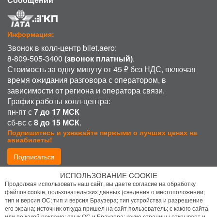
Информация:
Звонок в колл-центр bilet.aero:
8-809-505-3400
(звонок платный)
.
Стоимость за одну минуту от 45 ₽ без НДС, включая
время ожидания разговора с оператором, в
зависимости от региона и оператора связи.
График работы колл-центра:
пн-пт с
7 до 17 МСК
сб-вс с
8 до 15 МСК
.
Подпишитесь и узнавайте первыми о лучших ценах на
авиабилеты!
Подписаться
ИСПОЛЬЗОВАНИЕ COOKIE
Присоединиться:
Продолжая использовать наш сайт, вы даете согласие на обработку
файлов cookie, пользовательских данных (сведения о местоположении;
тип и версия ОС; тип и версия Браузера; тип устройства и разрешение
его экрана; источник откуда пришел на сайт пользователь; с какого сайта
или по какой рекламе; язык ОС и Браузера; какие страницы открывает и