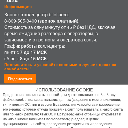
Информация:
Звонок в колл-центр bilet.aero:
8-809-505-3400
(звонок платный)
.
Стоимость за одну минуту от 45 ₽ без НДС, включая
время ожидания разговора с оператором, в
зависимости от региона и оператора связи.
График работы колл-центра:
пн-пт с
7 до 17 МСК
сб-вс с
8 до 15 МСК
.
Подпишитесь и узнавайте первыми о лучших ценах на
авиабилеты!
Подписаться
ИСПОЛЬЗОВАНИЕ COOKIE
Присоединиться:
Продолжая использовать наш сайт, вы даете согласие на обработку
файлов cookie, пользовательских данных (сведения о местоположении;
тип и версия ОС; тип и версия Браузера; тип устройства и разрешение
его экрана; источник откуда пришел на сайт пользователь; с какого сайта
или по какой рекламе; язык ОС и Браузера; какие страницы открывает и
на какие кнопки нажимает пользователь; ip-адрес) в целях
функционирования сайта, проведения ретаргетинга и проведения