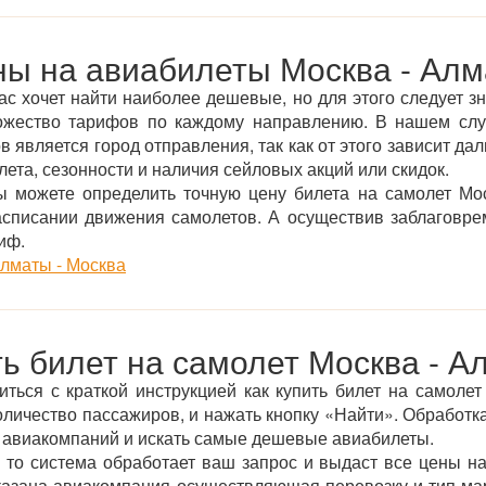
ы на авиабилеты Москва - Ал
ас хочет найти наиболее дешевые, но для этого следует зн
ожество тарифов по каждому направлению. В нашем сл
является город отправления, так как от этого зависит дал
ета, сезонности и наличия сейловых акций или скидок.
 можете определить точную цену билета на самолет Мо
асписании движения самолетов. А осуществив заблаговре
иф.
лматы - Москва
ть билет на самолет Москва - А
ться с краткой инструкцией как купить билет на самоле
оличество пассажиров, и нажать кнопку «Найти». Обработка
 авиакомпаний и искать самые дешевые авиабилеты.
 то система обработает ваш запрос и выдаст все цены на
указана авиакомпания осуществляющая перевозку и тип ма