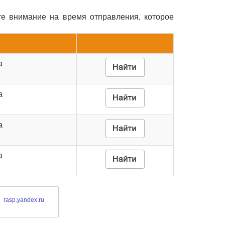
те внимание на время отправления, которое
а
а
а
а
rasp.yandex.ru