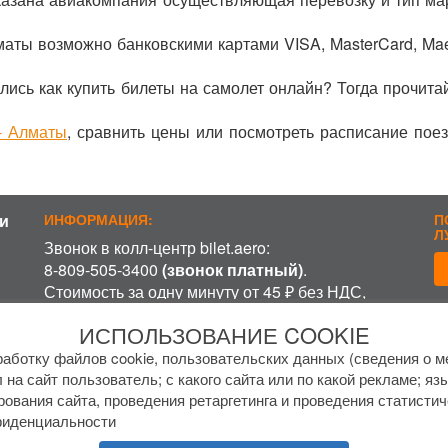
маты возможно банковскими картами VISA, MasterCard, Ma
лись как купить билеты на самолет онлайн? Тогда прочита
- Алматы
, сравнить цены или посмотреть расписание пое
и
ИНФОРМАЦИЯ:
П
Л
Звонок в колл-центр bilet.aero:
8-809-505-3400
(звонок платный)
.
Стоимость за одну минуту от 45 ₽ без НДС,
включая время ожидания разговора с
П
ИСПОЛЬЗОВАНИЕ COOKIE
оператором, в зависимости от региона и
оператора связи.
аботку файлов cookie, пользовательских данных (сведения о ме
 на сайт пользователь; с какого сайта или по какой рекламе; яз
График работы колл-центра:
рования сайта, проведения ретаргетинга и проведения статистич
пн-пт с
7 до 17 МСК
фиденциальности
сб-вс с
8 до 15 МСК
.