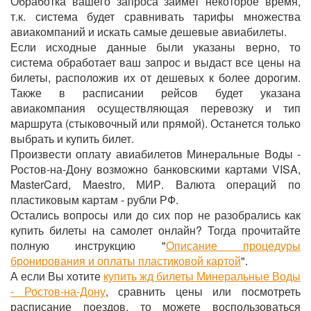
Обработка вашего запроса займет некоторое время,
т.к. система будет сравнивать тарифы множества
авиакомпаний и искать самые дешевые авиабилеты.
Если исходные данные были указаны верно, то
система обработает ваш запрос и выдаст все цены на
билеты, расположив их от дешевых к более дорогим.
Также в расписании рейсов будет указана
авиакомпания осуществляющая перевозку и тип
маршрута (стыковочный или прямой). Останется только
выбрать и купить билет.
Произвести оплату авиабилетов Минеральные Воды -
Ростов-на-Дону возможно банковскими картами VISA,
MasterCard, Maestro, МИР. Валюта операций по
пластиковым картам - рубли РФ.
Остались вопросы или до сих пор не разобрались как
купить билеты на самолет онлайн? Тогда прочитайте
полную инструкцию "
Описание процедуры
бронирования и оплаты пластиковой картой
".
А если Вы хотите
купить жд билеты Минеральные Воды
- Ростов-на-Дону
, сравнить цены или посмотреть
расписание поездов, то можете воспользоваться