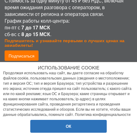
Стоимость за одну минуту от 45 ₽ без НДС, включая
время ожидания разговора с оператором, в
зависимости от региона и оператора связи.
График работы колл-центра:
пн-пт с
7 до 17 МСК
сб-вс с
8 до 15 МСК
.
Подпишитесь и узнавайте первыми о лучших ценах на
авиабилеты!
Подписаться
ИСПОЛЬЗОВАНИЕ COOKIE
Присоединиться:
Продолжая использовать наш сайт, вы даете согласие на обработку
файлов cookie, пользовательских данных (сведения о местоположении;
тип и версия ОС; тип и версия Браузера; тип устройства и разрешение
его экрана; источник откуда пришел на сайт пользователь; с какого сайта
или по какой рекламе; язык ОС и Браузера; какие страницы открывает и
на какие кнопки нажимает пользователь; ip-адрес) в целях
функционирования сайта, проведения ретаргетинга и проведения
статистических исследований и обзоров. Если вы не хотите, чтобы ваши
Политика конфиденциальности
данные обрабатывались, покиньте сайт.
Политика конфиденциальности
Помощь
ОК
© 2026 Bilet.Aero
- Все права защищены