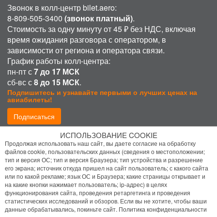
Звонок в колл-центр bilet.aero:
8-809-505-3400
(звонок платный)
.
Стоимость за одну минуту от 45 ₽ без НДС, включая
время ожидания разговора с оператором, в
зависимости от региона и оператора связи.
График работы колл-центра:
пн-пт с
7 до 17 МСК
сб-вс с
8 до 15 МСК
.
Подпишитесь и узнавайте первыми о лучших ценах на
авиабилеты!
Подписаться
ИСПОЛЬЗОВАНИЕ COOKIE
Присоединиться:
Продолжая использовать наш сайт, вы даете согласие на обработку
файлов cookie, пользовательских данных (сведения о местоположении;
тип и версия ОС; тип и версия Браузера; тип устройства и разрешение
его экрана; источник откуда пришел на сайт пользователь; с какого сайта
или по какой рекламе; язык ОС и Браузера; какие страницы открывает и
на какие кнопки нажимает пользователь; ip-адрес) в целях
функционирования сайта, проведения ретаргетинга и проведения
статистических исследований и обзоров. Если вы не хотите, чтобы ваши
Политика конфиденциальности
данные обрабатывались, покиньте сайт.
Политика конфиденциальности