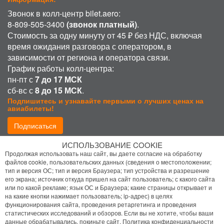
Звонок в колл-центр bilet.aero:
8-809-505-3400
(звонок платный)
.
Стоимость за одну минуту от 45 ₽ без НДС, включая
время ожидания разговора с оператором, в
зависимости от региона и оператора связи.
График работы колл-центра:
пн-пт с
7 до 17 МСК
сб-вс с
8 до 15 МСК
.
Подпишитесь и узнавайте первыми о лучших ценах на
авиабилеты!
Подписаться
ИСПОЛЬЗОВАНИЕ COOKIE
Присоединиться:
Продолжая использовать наш сайт, вы даете согласие на обработку
файлов cookie, пользовательских данных (сведения о местоположении;
тип и версия ОС; тип и версия Браузера; тип устройства и разрешение
его экрана; источник откуда пришел на сайт пользователь; с какого сайта
или по какой рекламе; язык ОС и Браузера; какие страницы открывает и
на какие кнопки нажимает пользователь; ip-адрес) в целях
функционирования сайта, проведения ретаргетинга и проведения
статистических исследований и обзоров. Если вы не хотите, чтобы ваши
Политика конфиденциальности
данные обрабатывались, покиньте сайт.
Политика конфиденциальности