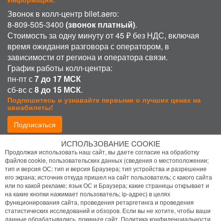
Звонок в колл-центр bilet.aero:
8-809-505-3400
(звонок платный)
.
Стоимость за одну минуту от 45 ₽ без НДС, включая
время ожидания разговора с оператором, в
зависимости от региона и оператора связи.
График работы колл-центра:
пн-пт с
7 до 17 МСК
сб-вс с
8 до 15 МСК
.
Подпишитесь и узнавайте первыми о лучших ценах на
авиабилеты!
Подписаться
ИСПОЛЬЗОВАНИЕ COOKIE
Присоединиться:
Продолжая использовать наш сайт, вы даете согласие на обработку
файлов cookie, пользовательских данных (сведения о местоположении;
тип и версия ОС; тип и версия Браузера; тип устройства и разрешение
его экрана; источник откуда пришел на сайт пользователь; с какого сайта
или по какой рекламе; язык ОС и Браузера; какие страницы открывает и
на какие кнопки нажимает пользователь; ip-адрес) в целях
функционирования сайта, проведения ретаргетинга и проведения
статистических исследований и обзоров. Если вы не хотите, чтобы ваши
Политика конфиденциальности
данные обрабатывались, покиньте сайт.
Политика конфиденциальности