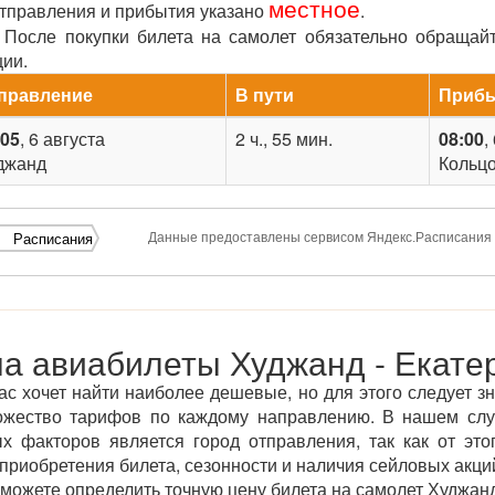
местное
отправления и прибытия указано
.
После покупки билета на самолет обязательно обращай
ции.
правление
В пути
Приб
:05
, 6 августа
2 ч., 55 мин.
08:00
,
джанд
Кольц
Данные предоставлены сервисом Яндекс.Расписания
Расписания
а авиабилеты Худжанд - Екате
ас хочет найти наиболее дешевые, но для этого следует зн
ожество тарифов по каждому направлению. В нашем сл
х факторов является город отправления, так как от этог
приобретения билета, сезонности и наличия сейловых акций
ожете определить точную цену билета на самолет Худжанд