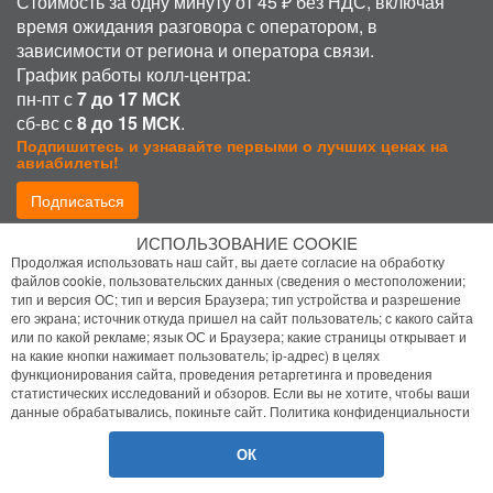
Стоимость за одну минуту от 45 ₽ без НДС, включая
время ожидания разговора с оператором, в
зависимости от региона и оператора связи.
График работы колл-центра:
пн-пт с
7 до 17 МСК
сб-вс с
8 до 15 МСК
.
Подпишитесь и узнавайте первыми о лучших ценах на
авиабилеты!
Подписаться
ИСПОЛЬЗОВАНИЕ COOKIE
Присоединиться:
Продолжая использовать наш сайт, вы даете согласие на обработку
файлов cookie, пользовательских данных (сведения о местоположении;
тип и версия ОС; тип и версия Браузера; тип устройства и разрешение
его экрана; источник откуда пришел на сайт пользователь; с какого сайта
или по какой рекламе; язык ОС и Браузера; какие страницы открывает и
на какие кнопки нажимает пользователь; ip-адрес) в целях
функционирования сайта, проведения ретаргетинга и проведения
статистических исследований и обзоров. Если вы не хотите, чтобы ваши
Политика конфиденциальности
данные обрабатывались, покиньте сайт.
Политика конфиденциальности
Помощь
ОК
© 2026 Bilet.Aero
- Все права защищены