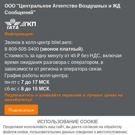
ООО "Центральное Агентство Воздушных и ЖД
Сообщений"
Информация:
Звонок в колл-центр bilet.aero:
8-809-505-3400
(звонок платный)
.
Стоимость за одну минуту от 45 ₽ без НДС, включая
время ожидания разговора с оператором, в
зависимости от региона и оператора связи.
График работы колл-центра:
пн-пт с
7 до 17 МСК
сб-вс с
8 до 15 МСК
.
Подпишитесь и узнавайте первыми о лучших ценах на
авиабилеты!
Подписаться
ИСПОЛЬЗОВАНИЕ COOKIE
Присоединиться:
Продолжая использовать наш сайт, вы даете согласие на обработку
файлов cookie, пользовательских данных (сведения о местоположении;