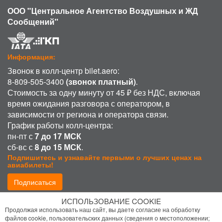
ООО "Центральное Агентство Воздушных и ЖД
Сообщений"
Информация:
Звонок в колл-центр bilet.aero:
8-809-505-3400
(звонок платный)
.
Стоимость за одну минуту от 45 ₽ без НДС, включая
время ожидания разговора с оператором, в
зависимости от региона и оператора связи.
График работы колл-центра:
пн-пт с
7 до 17 МСК
сб-вс с
8 до 15 МСК
.
Подпишитесь и узнавайте первыми о лучших ценах на
авиабилеты!
Подписаться
ИСПОЛЬЗОВАНИЕ COOKIE
Присоединиться:
Продолжая использовать наш сайт, вы даете согласие на обработку
файлов cookie, пользовательских данных (сведения о местоположении;