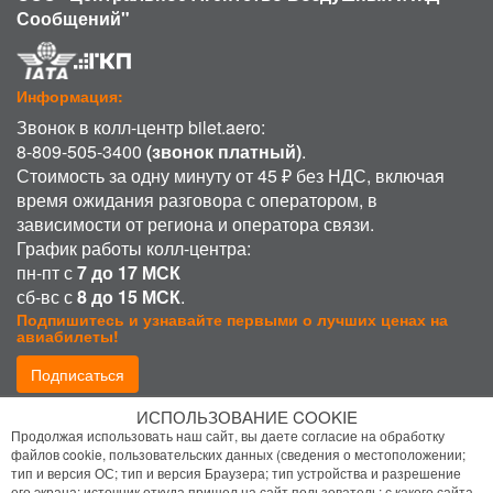
Сообщений"
Информация:
Звонок в колл-центр bilet.aero:
8-809-505-3400
(звонок платный)
.
Стоимость за одну минуту от 45 ₽ без НДС, включая
время ожидания разговора с оператором, в
зависимости от региона и оператора связи.
График работы колл-центра:
пн-пт с
7 до 17 МСК
сб-вс с
8 до 15 МСК
.
Подпишитесь и узнавайте первыми о лучших ценах на
авиабилеты!
Подписаться
ИСПОЛЬЗОВАНИЕ COOKIE
Присоединиться:
Продолжая использовать наш сайт, вы даете согласие на обработку
файлов cookie, пользовательских данных (сведения о местоположении;
тип и версия ОС; тип и версия Браузера; тип устройства и разрешение
его экрана; источник откуда пришел на сайт пользователь; с какого сайта