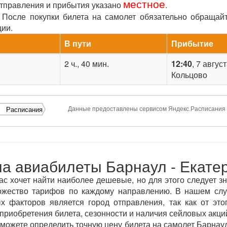
местное
отправления и прибытия указано
.
После покупки билета на самолет обязательно обращай
ции.
В пути
Прибытие
2 ч., 40 мин.
12:40
, 7 авгус
Кольцово
Данные предоставлены сервисом Яндекс.Расписания
Расписания
а авиабилеты Барнаул - Екате
ас хочет найти наиболее дешевые, но для этого следует зн
ожество тарифов по каждому направлению. В нашем сл
х факторов является город отправления, так как от этог
приобретения билета, сезонности и наличия сейловых акций
ожете определить точную цену билета на самолет Барнаул