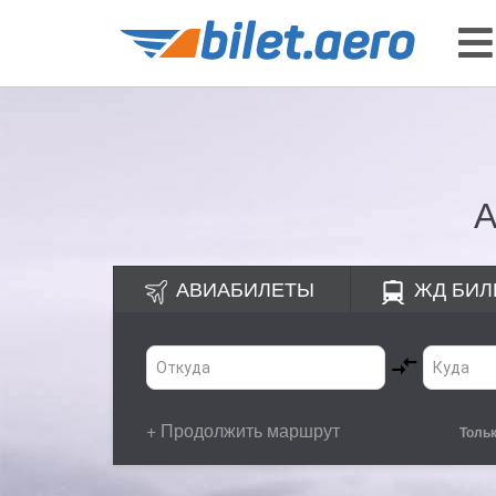
А
АВИАБИЛЕТЫ
ЖД
БИЛ
+ Продолжить маршрут
Толь