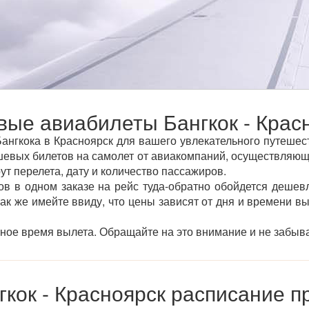
ые авиабилеты Бангкок - Крас
нгкока в Красноярск для вашего увлекательного путешест
вых билетов на самолет от авиакомпаний, осуществляющих
ут перелета, дату и количество пассажиров.
ов в одном заказе на рейс туда-обратно обойдется дешевл
так же имейте ввиду, что цены зависят от дня и времени в
тное время вылета. Обращайте на это внимание и не забыва
кок - Красноярск расписание 