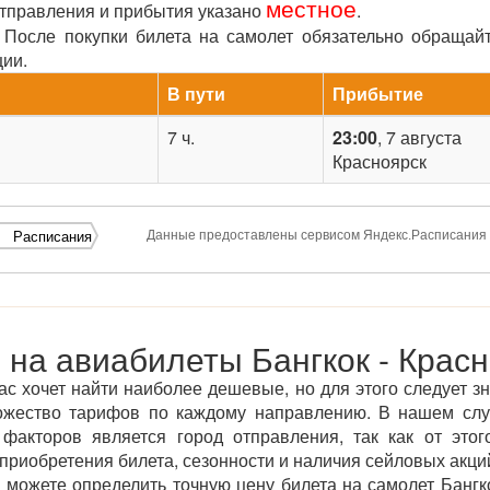
местное
отправления и прибытия указано
.
После покупки билета на самолет обязательно обращай
ции.
В пути
Прибытие
7 ч.
23:00
, 7 августа
Красноярск
Данные предоставлены сервисом Яндекс.Расписания
Расписания
 на авиабилеты Бангкок - Красн
ас хочет найти наиболее дешевые, но для этого следует зн
ожество тарифов по каждому направлению. В нашем сл
факторов является город отправления, так как от этог
приобретения билета, сезонности и наличия сейловых акций
можете определить точную цену билета на самолет Бангко