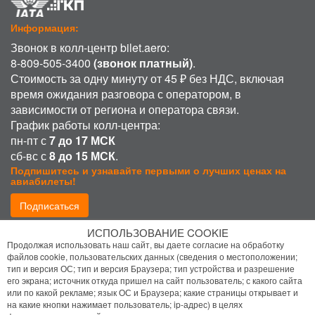
Информация:
Звонок в колл-центр bilet.aero:
8-809-505-3400
(звонок платный)
.
Стоимость за одну минуту от 45 ₽ без НДС, включая
время ожидания разговора с оператором, в
зависимости от региона и оператора связи.
График работы колл-центра:
пн-пт с
7 до 17 МСК
сб-вс с
8 до 15 МСК
.
Подпишитесь и узнавайте первыми о лучших ценах на
авиабилеты!
Подписаться
ИСПОЛЬЗОВАНИЕ COOKIE
Присоединиться:
Продолжая использовать наш сайт, вы даете согласие на обработку
файлов cookie, пользовательских данных (сведения о местоположении;
тип и версия ОС; тип и версия Браузера; тип устройства и разрешение
его экрана; источник откуда пришел на сайт пользователь; с какого сайта
или по какой рекламе; язык ОС и Браузера; какие страницы открывает и
на какие кнопки нажимает пользователь; ip-адрес) в целях