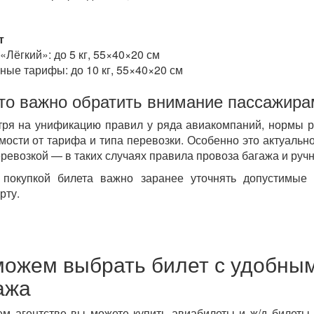
т
«Лёгкий»: до 5 кг, 55×40×20 см
ные тарифы: до 10 кг, 55×40×20 см
то важно обратить внимание пассажира
ря на унификацию правил у ряда авиакомпаний, нормы ру
мости от тарифа и типа перевозки. Особенно это актуальн
ревозкой — в таких случаях правила провоза багажа и ручн
 покупкой билета важно заранее уточнять допустимые 
рту.
ожем выбрать билет с удобным
ажа
м агентстве вы можете купить авиабилеты и ж/д билеты 