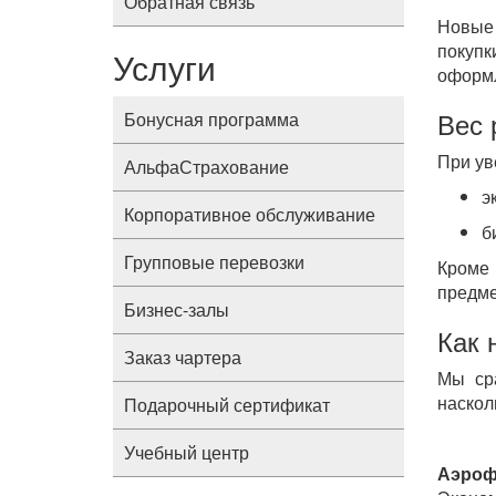
Обратная связь
Новые
покуп
Услуги
оформ
Вес 
Бонусная программа
При ув
АльфаСтрахование
э
Корпоративное обслуживание
б
Групповые перевозки
Кроме 
предме
Бизнес-залы
Как 
Заказ чартера
Мы сра
наскол
Подарочный сертификат
Учебный центр
Аэроф