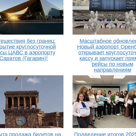
ешествия без границ:
Масштабное обновле
рытие круглосуточной
Новый аэропорт Оренб
ссы ЦАВС в аэропорту
открывает круглосуто
Саратов (Гагарин)!
кассу и запускает пр
рейсы по новым
направлениям
ыта продажа билетов на
Подведение итогов 202