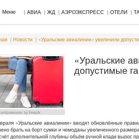
Меню
АВИА
ЖД
АЭРОЭКСПРЕСС
ОТЕЛИ
Т
ная
Новости
«Уральские авиалинии» увеличили допусти
«Уральские а
допустимые га
зображения: by freepik
враля «Уральские авиалинии» вводят обновлённые правил
ено брать на борт сумки и чемоданы увеличенного размер
 счёт дополнительной глубины объём ручной клади вырос п