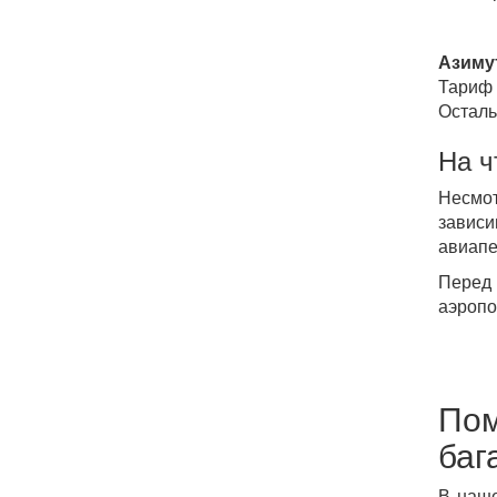
Азиму
Тариф 
Осталь
На ч
Несмот
зависи
авиапе
Перед
аэропо
Пом
баг
В наше