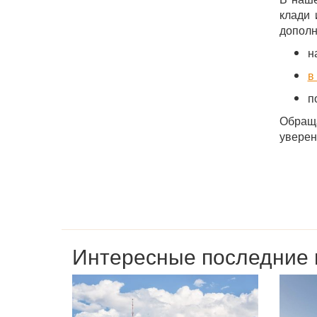
клади 
дополн
н
в
п
Обраща
уверен
Интересные последние 