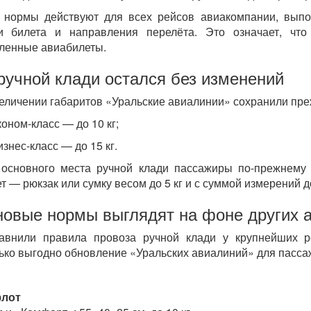
 нормы действуют для всех рейсов авиакомпании, выпо
ки билета и направления перелёта. Это означает, чт
ленные авиабилеты.
ручной клади остался без изменений
еличении габаритов «Уральские авиалинии» сохранили пре
коном-класс — до 10 кг;
изнес-класс — до 15 кг.
основного места ручной клади пассажиры по-прежнему 
т — рюкзак или сумку весом до 5 кг и с суммой измерений д
новые нормы выглядят на фоне других 
внили правила провоза ручной клади у крупнейших ро
ько выгодно обновление «Уральских авиалиний» для пасса
лот