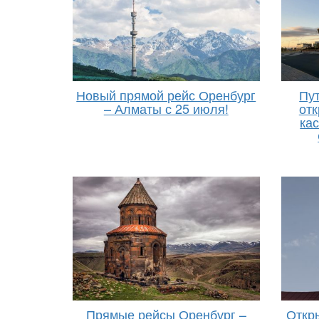
Новый прямой рейс Оренбург
Пут
– Алматы с 25 июля!
отк
ка
Прямые рейсы Оренбург –
Откр