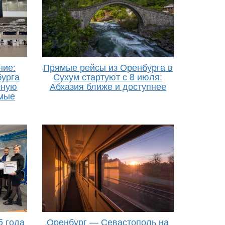
ние:
Прямые рейсы из Оренбурга в
урга
Сухум стартуют с 8 июля:
чную
Абхазия ближе и доступнее
ямые
5 года
Оренбург — Севастополь на