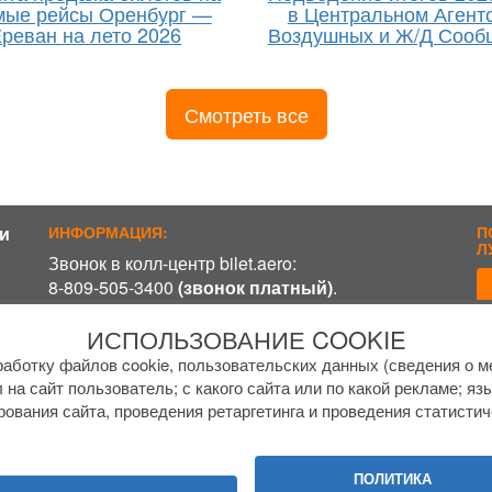
мые рейсы Оренбург —
в Центральном Агент
реван на лето 2026
Воздушных и Ж/Д Сооб
Смотреть все
и
ИНФОРМАЦИЯ:
П
Л
Звонок в колл-центр bilet.aero:
8-809-505-3400
(звонок платный)
.
Стоимость за одну минуту от 45 ₽ без НДС,
ИСПОЛЬЗОВАНИЕ COOKIE
включая время ожидания разговора с
П
оператором, в зависимости от региона и
аботку файлов cookie, пользовательских данных (сведения о ме
оператора связи.
 на сайт пользователь; с какого сайта или по какой рекламе; яз
График работы колл-центра:
рования сайта, проведения ретаргетинга и проведения статистич
пн-пт с
7 до 17 МСК
сб-вс с
8 до 15 МСК
.
ПОЛИТИКА