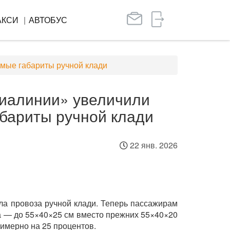
АКСИ
АВТОБУС
мые габариты ручной клади
виалинии» увеличили
бариты ручной клади
22 янв. 2026
а провоза ручной клади. Теперь пассажирам
а — до 55×40×25 см вместо прежних 55×40×20
римерно на 25 процентов.