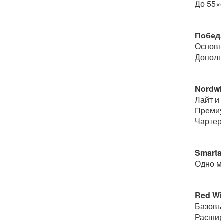
До 55×
Побед
Основн
Дополн
Nordw
Лайт и
Премиу
Чартер
Smarta
Одно м
Red W
Базовы
Расшир