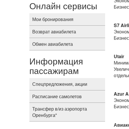
Эконом
Онлайн сервисы
Бизнес-
Мои бронирования
S7 Airl
Возврат авиабилета
Эконом
Бизнес
Обмен авиабилета
Utair
Информация
Минима
пассажирам
Увелич
отдель
Спецпредложения, акции
Azur A
Расписание самолетов
Эконом
Бизнес-
Трансфер в/из аэропорта
Оренбурга"
Авиак