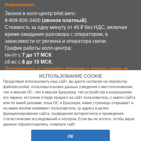
Информация:
Звонок в колл-центр bilet.aero:
8-809-505-3400
(звонок платный)
.
Стоимость за одну минуту от 45 ₽ без НДС, включая
время ожидания разговора с оператором, в
зависимости от региона и оператора связи.
График работы колл-центра:
пн-пт с
7 до 17 МСК
сб-вс с
8 до 15 МСК
.
Подпишитесь и узнавайте первыми о лучших ценах на
авиабилеты!
ИСПОЛЬЗОВАНИЕ COOKIE
Продолжая использовать наш сайт, вы даете согласие на обработку
Подписаться
файлов cookie, пользовательских данных (сведения о местоположении;
тип и версия ОС; тип и версия Браузера; тип устройства и разрешение
его экрана; источник откуда пришел на сайт пользователь; с какого сайта
Присоединиться:
или по какой рекламе; язык ОС и Браузера; какие страницы открывает и
на какие кнопки нажимает пользователь; ip-адрес) в целях
функционирования сайта, проведения ретаргетинга и проведения
статистических исследований и обзоров. Если вы не хотите, чтобы ваши
данные обрабатывались, покиньте сайт.
ОК