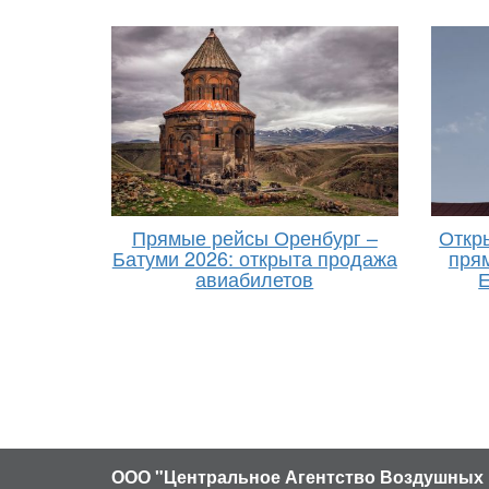
Прямые рейсы Оренбург –
Откр
Батуми 2026: открыта продажа
пря
авиабилетов
Е
ООО "Центральное Агентство Воздушных 