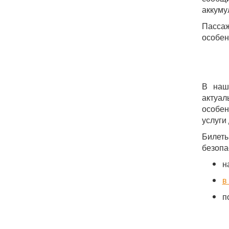
аккуму
Пасса
особен
В наш
актуа
особен
услуги
Билеты
безопа
н
в
п