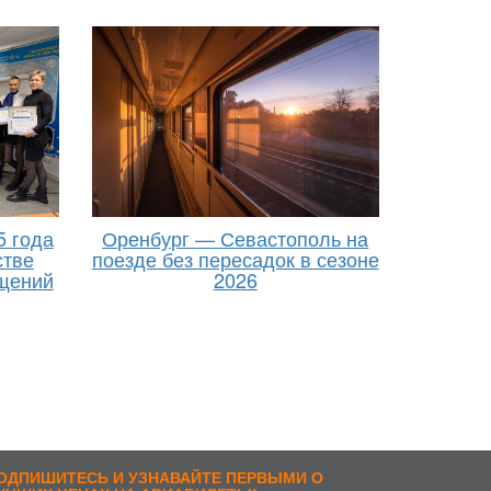
5 года
Оренбург — Севастополь на
стве
поезде без пересадок в сезоне
щений
2026
ОДПИШИТЕСЬ И УЗНАВАЙТЕ ПЕРВЫМИ О