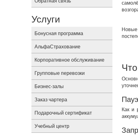
Обратная связь
самол
возгор
Услуги
Новые 
Бонусная программа
постеп
АльфаСтрахование
Корпоративное обслуживание
Что
Групповые перевозки
Основн
уточне
Бизнес-залы
Пауэ
Заказ чартера
Как и 
Подарочный сертификат
аккуму
Учебный центр
Запр