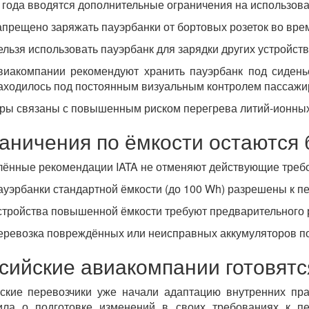
 года вводятся дополнительные ограничения на использова
апрещено заряжать пауэрбанки от бортовых розеток во вре
ельзя использовать пауэрбанк для зарядки других устройств
виакомпании рекомендуют хранить пауэрбанк под сидень
аходилось под постоянным визуальным контролем пассажи
ры связаны с повышенным риском перегрева литий-ионных 
аничения по ёмкости остаются 
ённые рекомендации IATA не отменяют действующие требо
ауэрбанки стандартной ёмкости (до 100 Wh) разрешены к пе
стройства повышенной ёмкости требуют предварительного
еревозка повреждённых или неисправных аккумуляторов п
сийские авиакомпании готовятс
ские перевозчики уже начали адаптацию внутренних пр
ила о подготовке изменений в своих требованиях к пе