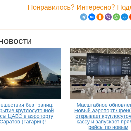
Понравилось? Интересно? Поде
новости
ешествия без границ:
Масштабное обновле
рытие круглосуточной
Новый аэропорт Оренб
ссы ЦАВС в аэропорту
открывает круглосуто
Саратов (Гагарин)!
кассу и запускает пр
рейсы по новым