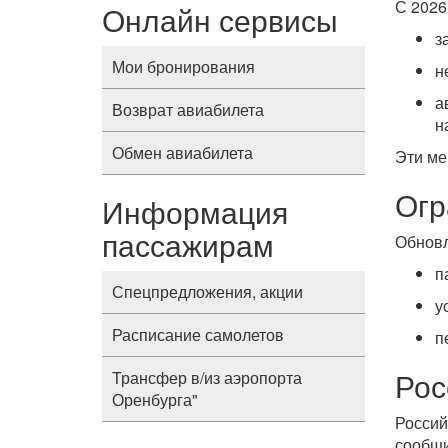
С 2026
Онлайн сервисы
з
Мои бронирования
н
а
Возврат авиабилета
н
Обмен авиабилета
Эти ме
Огр
Информация
пассажирам
Обновл
п
Спецпредложения, акции
у
Расписание самолетов
п
Рос
Трансфер в/из аэропорта
Оренбурга"
Россий
сообщ