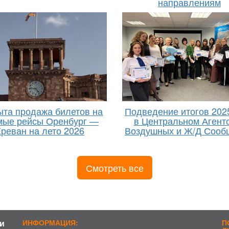
направлениям
ыта продажа билетов на
Подведение итогов 202
мые рейсы Оренбург —
в Центральном Агент
реван на лето 2026
Воздушных и Ж/Д Сооб
Смотреть все
и
ИНФОРМАЦИЯ:
П