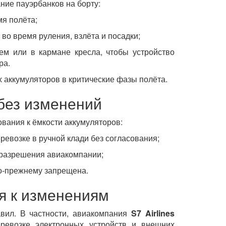
ние пауэрбанков на борту:
мя полёта;
 во время руления, взлёта и посадки;
ем или в кармане кресла, чтобы устройство
ра.
аккумуляторов в критические фазы полёта.
без изменений
вания к ёмкости аккумуляторов:
ревозке в ручной клади без согласования;
 разрешения авиакомпании;
о-прежнему запрещена.
я к изменениям
авил. В частности, авиакомпания
S7 Airlines
ревозке электронных устройств и внешних