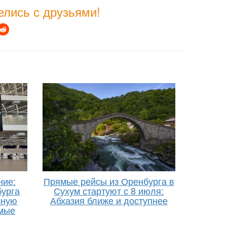
лись с друзьями!
ние:
Прямые рейсы из Оренбурга в
урга
Сухум стартуют с 8 июля:
чную
Абхазия ближе и доступнее
ямые