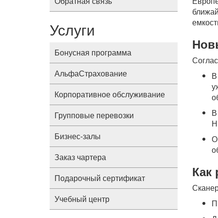
Обратная связь
Европ
ближай
емкост
Услуги
Нов
Бонусная программа
Соглас
АльфаСтрахование
В
у
Корпоративное обслуживание
о
В
Групповые перевозки
Н
Бизнес-залы
О
о
Заказ чартера
Как
Подарочный сертификат
Скане
Учебный центр
П