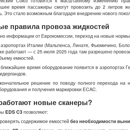
ейский Союз готовится к масштабному изменению прав
шее время пассажиры смогут провозить до 2 литров жи
ь. Это стало возможным благодаря внедрению нового покол
ые правила провоза жидкостей
но информации от Еврокомиссии, переход на новые нормы
 аэропортах Италии (Мальпенса, Линате, Фьюмичино, Болон
же работают — с 25 июля 2025 года там разрешено провози
бъему емкостей.
 ближайшее время оборудование появится в аэропортах Г
идерландов.
кончательное решение по поводу полного перехода на 
борудования и получения маркировки ECAC.
 работают новые сканеры?
ры
EDS C3
позволяют:
роверять содержимое емкостей
без необходимости выни