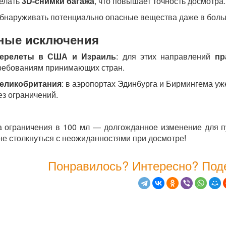
елать
3D-снимки багажа
, что повышает точность досмотра.
бнаруживать потенциально опасные вещества даже в боль
ные исключения
ерелеты в США и Израиль
: для этих направлений
пр
ребованиям принимающих стран.
еликобритания
: в аэропортах Эдинбурга и Бирмингема уж
ез ограничений.
 ограничения в 100 мл — долгожданное изменение для п
не столкнуться с неожиданностями при досмотре!
Понравилось? Интересно? Поде