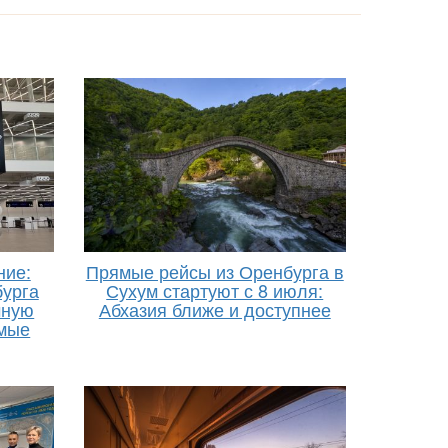
ние:
Прямые рейсы из Оренбурга в
урга
Сухум стартуют с 8 июля:
чную
Абхазия ближе и доступнее
ямые