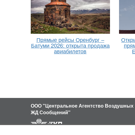
Прямые рейсы Оренбург –
Откр
Батуми 2026: открыта продажа
пря
авиабилетов
Е
ООО "Центральное Агентство Воздушных 
ЖД Сообщений"