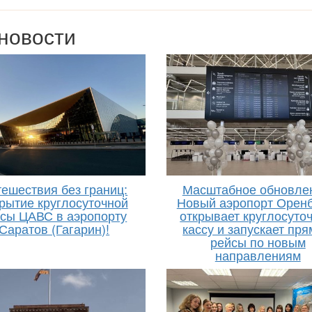
новости
ешествия без границ:
Масштабное обновле
рытие круглосуточной
Новый аэропорт Оренб
ссы ЦАВС в аэропорту
открывает круглосуто
Саратов (Гагарин)!
кассу и запускает пр
рейсы по новым
направлениям