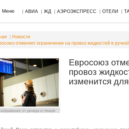
Меню
АВИА
ЖД
АЭРОЭКСПРЕСС
ОТЕЛИ
Т
ная
Новости
осоюз отменяет ограничение на провоз жидкостей в ручной
Евросоюз отме
провоз жидкос
изменится для
зображения: от yanalya от freepik