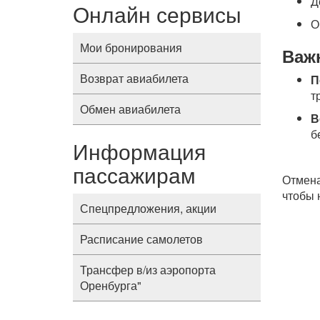
Д
Онлайн сервисы
О
Мои бронирования
Важ
Возврат авиабилета
П
т
Обмен авиабилета
В
б
Информация
пассажирам
Отмена
чтобы 
Спецпредложения, акции
Расписание самолетов
Трансфер в/из аэропорта
Оренбурга"