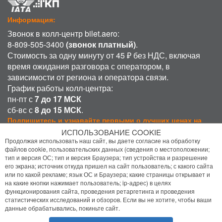
Информация:
Звонок в колл-центр bilet.aero:
8-809-505-3400
(звонок платный)
.
Стоимость за одну минуту от 45 ₽ без НДС, включая
время ожидания разговора с оператором, в
зависимости от региона и оператора связи.
График работы колл-центра:
пн-пт с
7 до 17 МСК
сб-вс с
8 до 15 МСК
.
Подпишитесь и узнавайте первыми о лучших ценах на
авиабилеты!
ИСПОЛЬЗОВАНИЕ COOKIE
Продолжая использовать наш сайт, вы даете согласие на обработку
Подписаться
файлов cookie, пользовательских данных (сведения о местоположении;
тип и версия ОС; тип и версия Браузера; тип устройства и разрешение
его экрана; источник откуда пришел на сайт пользователь; с какого сайта
Присоединиться:
или по какой рекламе; язык ОС и Браузера; какие страницы открывает и
на какие кнопки нажимает пользователь; ip-адрес) в целях
функционирования сайта, проведения ретаргетинга и проведения
статистических исследований и обзоров. Если вы не хотите, чтобы ваши
данные обрабатывались, покиньте сайт.